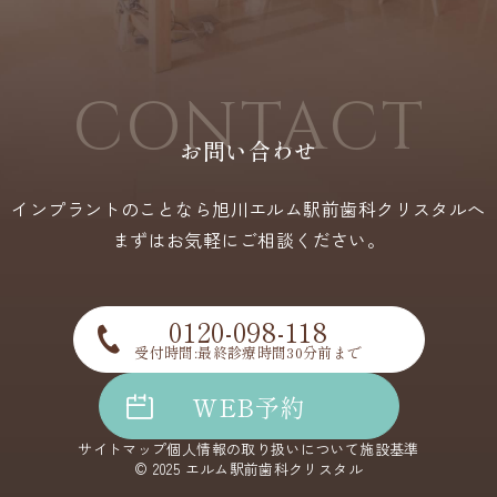
CONTACT
お問い合わせ
インプラントのことなら旭川エルム駅前歯科クリスタルへ
まずはお気軽にご相談ください。
0120-098-118
受付時間:最終診療時間30分前まで
WEB予約
サイトマップ
個人情報の取り扱いについて
施設基準
©︎ 2025 エルム駅前歯科クリスタル