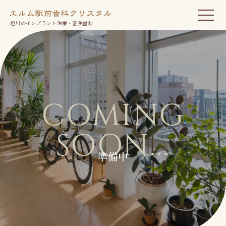
旭川のインプラント治療・審美歯科
COMING
SOON...
準備中