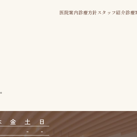
医院案内
診療方針
スタッフ紹介
診療
す。
木
金
土
日
-
-
-