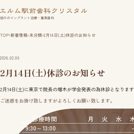
旭川のインプラント治療・審美歯科
TOP
›
新着情報
›
未分類
›
2月14日(土)休診のお知らせ
2026.02.06
2月14日(土)休診のお知らせ
2月14日(土)に東京で院長の増木が学会発表の為休診となりま
ご迷惑をお掛け致しますがよろしくお願い致します。
診療時間
月
火
水
9:30～13:00