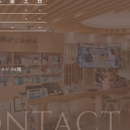
木
金
土
日
-
-
-
-
-
-
-
-
-
スタルビル6階
NTACT